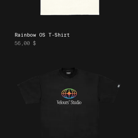
Rainbow OS T-Shirt
Prix
56,00 $