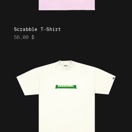
Scrabble T-Shirt
Prix
56,00 $