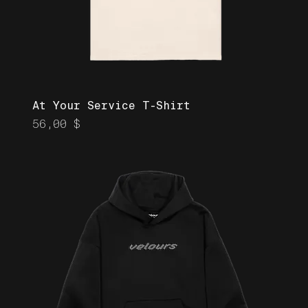
At Your Service T-Shirt
Prix
56,00 $