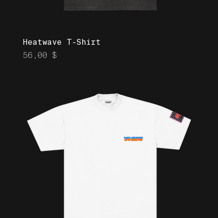
Heatwave T-Shirt
Prix
56,00 $