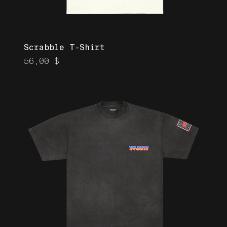
Scrabble T-Shirt
Prix
56,00 $