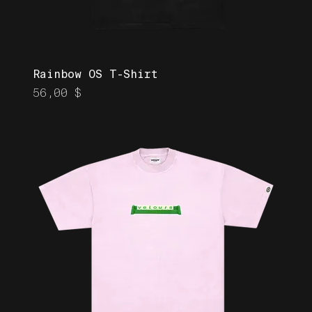
Rainbow OS T-Shirt
Prix
56,00 $