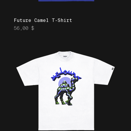
Future Camel T-Shirt
Prix
56,00 $