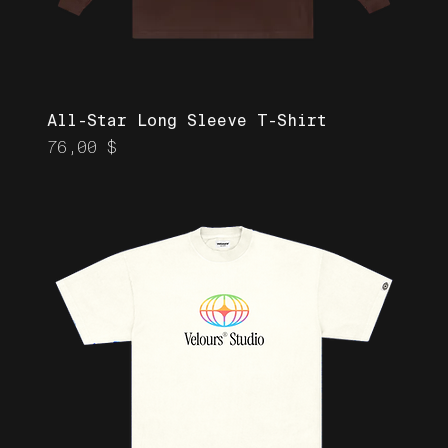
All-Star Long Sleeve T-Shirt
Prix
76,00 $