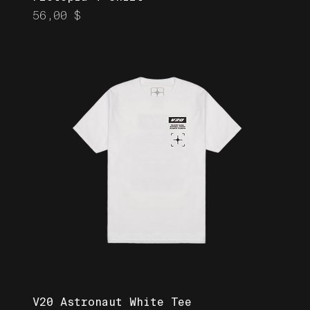
Prix
56,00 $
V20 Astronaut White Tee