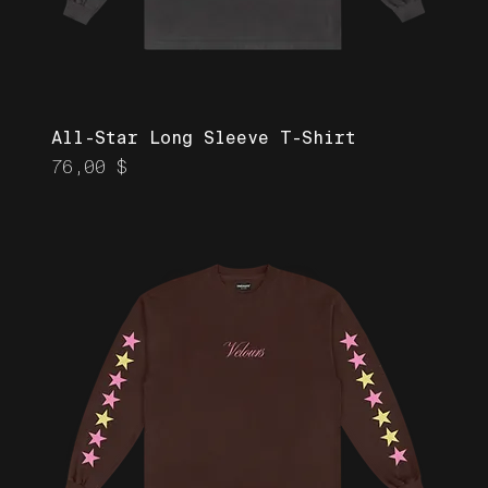
All-Star Long Sleeve T-Shirt
Prix
76,00 $