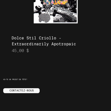
Dolce Stil Criollo -
Extraordinarily Apotropaic
Prix
45,00 $
AS-TU UN PROJET EN TÊTE?
CONTACTEZ-NOUS