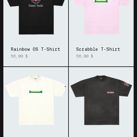
Rainbow OS T-Shirt
Scrabble T-Shirt
Prix
Prix
56,00 $
56,00 $