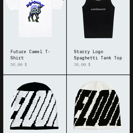
Future Camel T-
Starry Logo
Shirt
Spaghetti Tank Top
Prix
Prix
56,00 $
38,00 $