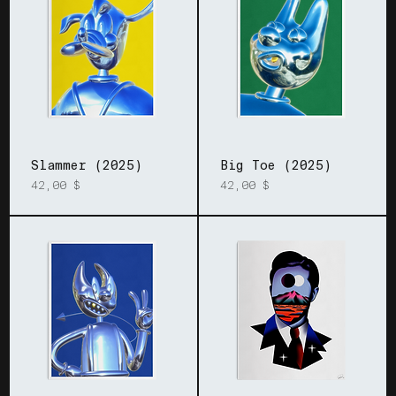
Slammer (2025)
Big Toe (2025)
Prix
Prix
42,00 $
42,00 $