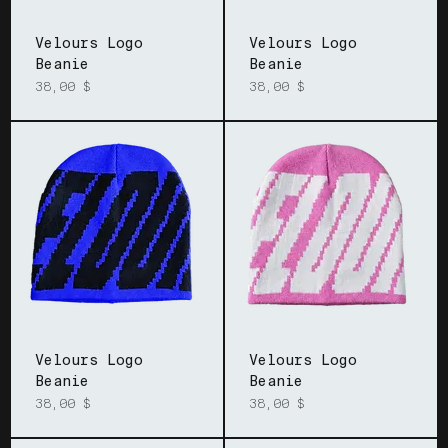
Velours Logo
Velours Logo
Beanie
Beanie
Prix
Prix
38,00 $
38,00 $
Velours Logo
Velours Logo
Beanie
Beanie
Prix
Prix
38,00 $
38,00 $