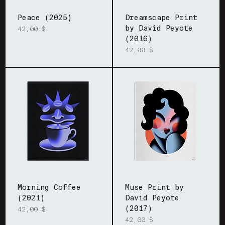
Peace (2025)
Dreamscape Print
by David Peyote
Prix
42,00 $
(2016)
Prix
42,00 $
Morning Coffee
Muse Print by
(2021)
David Peyote
(2017)
Prix
42,00 $
Prix
42,00 $