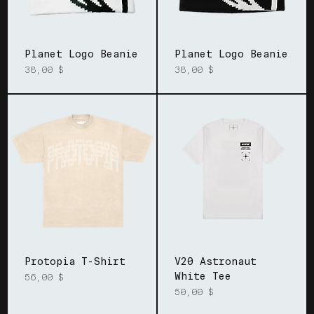
Planet Logo Beanie
Planet Logo Beanie
Prix
Prix
38,00 $
38,00 $
Protopia T-Shirt
V20 Astronaut
White Tee
Prix
56,00 $
Prix
50,00 $