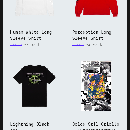
Human White Long
Perception Long
Sleeve Shirt
Sleeve Shirt
Prix original
Prix promotionnel
Prix original
Prix promotionnel
63,00 $
64,80 $
70,00 $
72,00 $
Lightning Black
Dolce Stil Criollo