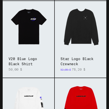
V20 Blue Logo
Star Logo Black
Black Shirt
Crewneck
Prix
Prix original
Prix promotionnel
50,00 $
78,20 $
92,00 $