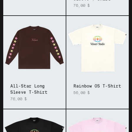
Prix
76,00 $
All-Star Long
Rainbow OS T-Shirt
Sleeve T-Shirt
Prix
56,00 $
Prix
76,00 $