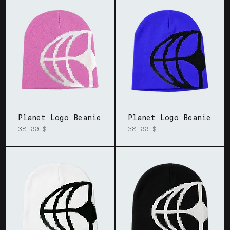
Planet Logo Beanie
Planet Logo Beanie
Prix
Prix
38,00 $
38,00 $