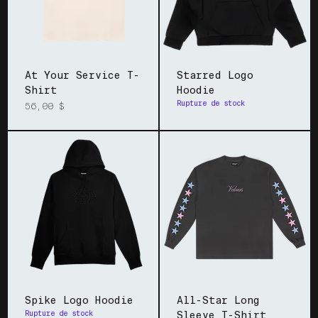
At Your Service T-
Starred Logo
Shirt
Hoodie
Rupture de stock
Prix
56,00 $
Spike Logo Hoodie
All-Star Long
Rupture de stock
Sleeve T-Shirt